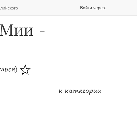
Войти через:
глийского
Мии -
аться)
к категории