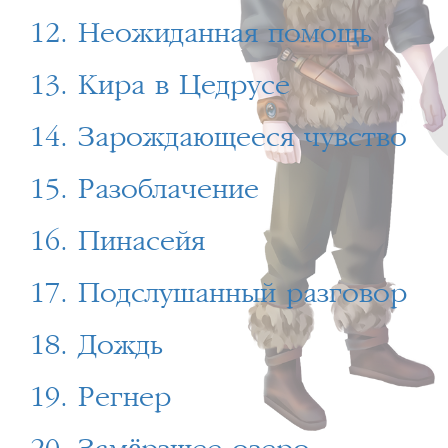
12. Неожиданная помощь
13. Кира в Цедрусе
14. Зарождающееся чувство
15. Разоблачение
16. Пинасейя
17. Подслушанный разговор
18. Дождь
19. Регнер